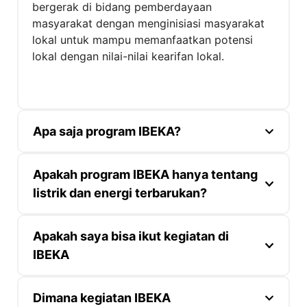
bergerak di bidang pemberdayaan
masyarakat dengan menginisiasi masyarakat
lokal untuk mampu memanfaatkan potensi
lokal dengan nilai-nilai kearifan lokal.
Apa saja program IBEKA?
Secara garis besar IBEKA mempunyai 4 pilar
Apakah program IBEKA hanya tentang
program yaitu :
listrik dan energi terbarukan?
a. Pemetaan 3S : Spasial, sektoral dan sosial.
Program IBEKA tidak hanya terbatas pada
Apakah saya bisa ikut kegiatan di
b. Pengorganisasian Masyarakat untuk dasar
listrik. Karena hakikatnya listrik hanya pintu
IBEKA
akan potensi sumber daya lokal
masuk agar masyarakat mampu berdaya.
c. Pembangunan berkelanjutan berasaskan
Dengan adanya energi, pemanfaatan sumber
partisipatif warga lokal
Kegiatan IBEKA sangat beragam yang
Dimana kegiatan IBEKA
daya lokal mampu mencapai titik optimal
d. Pembentukan bisnis sosial untuk menunjang