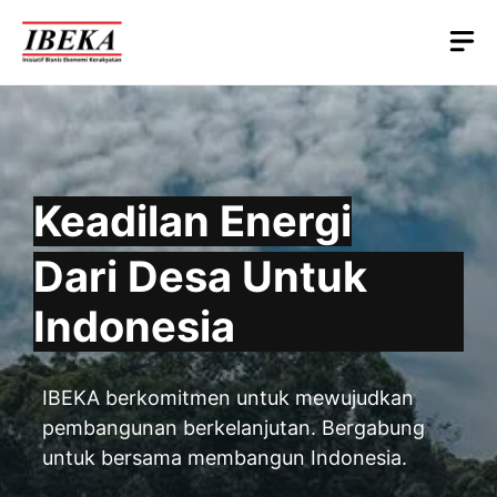
Skip
M
to
content
Keadilan Energi
Dari Desa Untuk
Indonesia
IBEKA berkomitmen untuk mewujudkan
pembangunan berkelanjutan. Bergabung
untuk bersama membangun Indonesia.