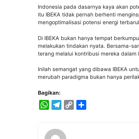
Indonesia pada dasarnya kaya akan pote
itu IBEKA tidak pernah berhenti mengins
mengoptimalisasi potensi energi terbaru
Di IBEKA bukan hanya tempat berkumpul
melakukan tindakan nyata. Bersama-sam
terang melalui kontribusi mereka dalam
Inilah semangat yang dibawa IBEKA un
merubah paradigma bukan hanya perilak
Bagikan:
W
T
C
S
h
el
o
h
at
e
p
ar
s
gr
y
e