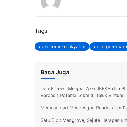
A
a
Li
p
m
n
p
k
Tags
ekonomi kerakyatan
energi terbar
Baca Juga
Dari Potensi Menjadi Aksi: IBEKA dan 
Berbasis Potensi Lokal di Teluk Bintuni
Memulai dari Mendengar: Pendekatan Pa
Satu Bibit Mangrove, Sejuta Harapan u