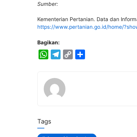
Sumber:
Kementerian Pertanian. Data dan Inform
https://www.pertanian.go.id/home/?s
Bagikan:
W
T
C
S
h
el
o
h
at
e
p
ar
s
gr
y
e
A
a
Li
p
m
n
p
k
Tags