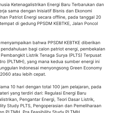
ia Ketenagalistrikan Energi Baru Terbarukan dan
ja sama dengan Inisiatif Bisnis dan Ekonomi
han Patriot Energi secara offline, pada tanggal 20
tempat di gedung PPSDM KEBTKE, Jalan Poncol
 menyampaikan bahwa PPSDM KEBTKE diberikan
endahuluan bagi calon patriot energi, pembekalan
s Pembangkit Listrik Tenaga Surya (PLTS) Terpusat
idro (PLTMH), yang mana kedua sumber energi ini
 unggulan Indonesai menyongsong Green Economy
2060 atau lebih cepat.
elama 10 hari dengan total 100 jam pelajaran, pada
ri yang terdiri dari: Regulasi Energi Baru
strikan, Pengantar Energi, Teori Dasar Listrik,
lity Study PLTS, Pengoperasian dan Pemeliharaan
en PLTMH, Pra Feasibility Study PLTMH,