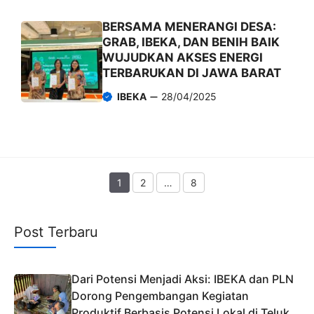
BERSAMA MENERANGI DESA:
GRAB, IBEKA, DAN BENIH BAIK
WUJUDKAN AKSES ENERGI
TERBARUKAN DI JAWA BARAT
IBEKA
28/04/2025
1
2
…
8
Page
Page
Page
Post Terbaru
Dari Potensi Menjadi Aksi: IBEKA dan PLN
Dorong Pengembangan Kegiatan
Produktif Berbasis Potensi Lokal di Teluk