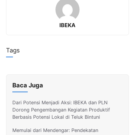
s
gr
y
e
A
a
Li
p
m
n
IBEKA
p
k
Tags
Baca Juga
Dari Potensi Menjadi Aksi: IBEKA dan PLN
Dorong Pengembangan Kegiatan Produktif
Berbasis Potensi Lokal di Teluk Bintuni
Memulai dari Mendengar: Pendekatan