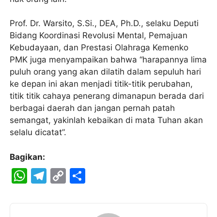
Prof. Dr. Warsito, S.Si., DEA, Ph.D., selaku Deputi
Bidang Koordinasi Revolusi Mental, Pemajuan
Kebudayaan, dan Prestasi Olahraga Kemenko
PMK juga menyampaikan bahwa “harapannya lima
puluh orang yang akan dilatih dalam sepuluh hari
ke depan ini akan menjadi titik-titik perubahan,
titik titik cahaya penerang dimanapun berada dari
berbagai daerah dan jangan pernah patah
semangat, yakinlah kebaikan di mata Tuhan akan
selalu dicatat”.
Bagikan:
W
T
C
S
h
el
o
h
at
e
p
ar