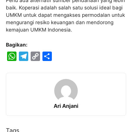
Perlu ada alternatif sumber pendanaan yang lebih
baik. Koperasi adalah salah satu solusi ideal bagi
UMKM untuk dapat mengakses permodalan untuk
mengurangi resiko keuangan dan mendorong
kemajuan UMKM Indonesia.
Bagikan:
W
T
C
S
h
el
o
h
at
e
p
ar
s
gr
y
e
A
a
Li
p
m
n
Ari Anjani
p
k
Tags